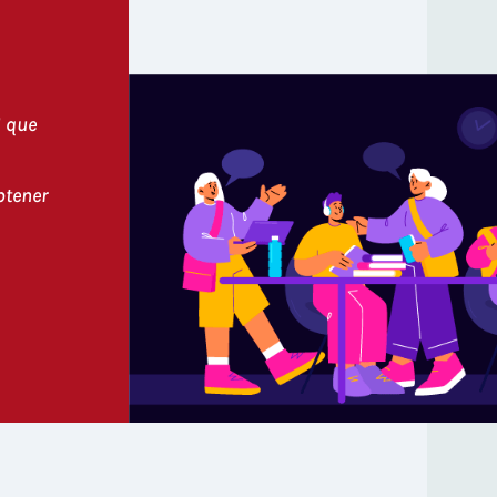
I que
btener