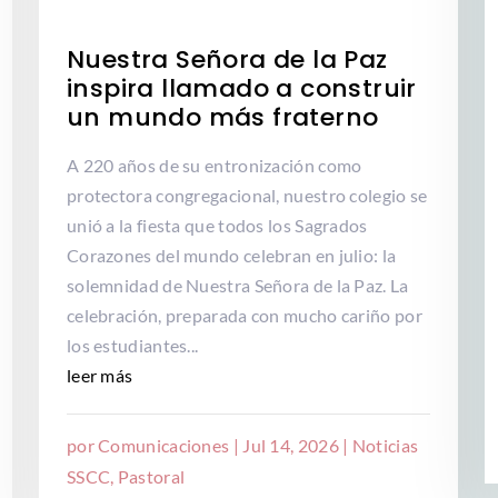
Nuestra Señora de la Paz
inspira llamado a construir
un mundo más fraterno
A 220 años de su entronización como
protectora congregacional, nuestro colegio se
unió a la fiesta que todos los Sagrados
Corazones del mundo celebran en julio: la
solemnidad de Nuestra Señora de la Paz. La
celebración, preparada con mucho cariño por
los estudiantes...
leer más
por
Comunicaciones
|
Jul 14, 2026
|
Noticias
SSCC
,
Pastoral