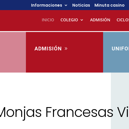
Informaciones
Noticias
Minuta casino
INICIO
COLEGIO
ADMISIÓN
CICLO
ADMISIÓN
UNIF
 Monjas Francesas V