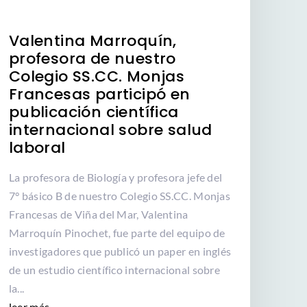
Valentina Marroquín,
profesora de nuestro
Colegio SS.CC. Monjas
Francesas participó en
publicación científica
internacional sobre salud
laboral
La profesora de Biología y profesora jefe del
7° básico B de nuestro Colegio SS.CC. Monjas
Francesas de Viña del Mar, Valentina
Marroquín Pinochet, fue parte del equipo de
investigadores que publicó un paper en inglés
de un estudio científico internacional sobre
la...
leer más