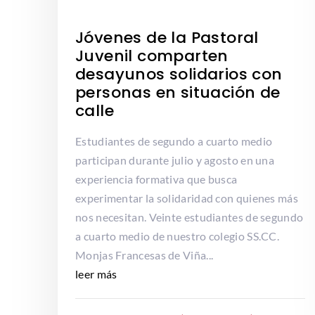
Jóvenes de la Pastoral
Juvenil comparten
desayunos solidarios con
personas en situación de
calle
Estudiantes de segundo a cuarto medio
participan durante julio y agosto en una
experiencia formativa que busca
experimentar la solidaridad con quienes más
nos necesitan. Veinte estudiantes de segundo
a cuarto medio de nuestro colegio SS.CC.
Monjas Francesas de Viña...
leer más