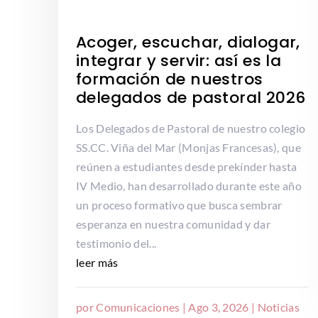
Acoger, escuchar, dialogar,
integrar y servir: así es la
formación de nuestros
delegados de pastoral 2026
Los Delegados de Pastoral de nuestro colegio
SS.CC. Viña del Mar (Monjas Francesas), que
reúnen a estudiantes desde prekínder hasta
IV Medio, han desarrollado durante este año
un proceso formativo que busca sembrar
esperanza en nuestra comunidad y dar
testimonio del...
leer más
por
Comunicaciones
|
Ago 3, 2026
|
Noticias