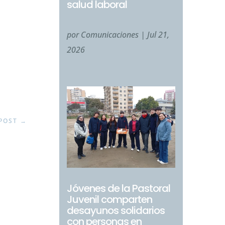
salud laboral
por
Comunicaciones
|
Jul 21,
2026
POST
→
Jóvenes de la Pastoral
Juvenil comparten
desayunos solidarios
con personas en