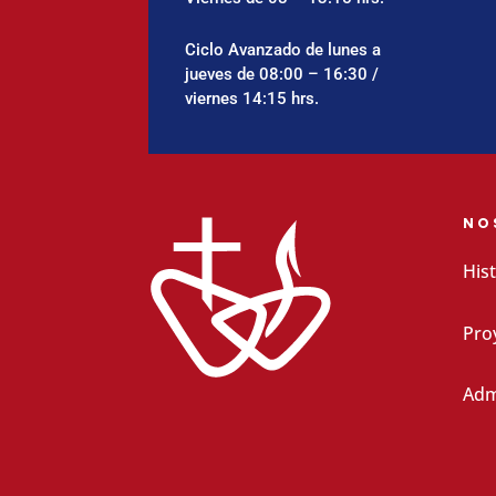
Ciclo Avanzado de lunes a
jueves de 08:00 – 16:30 /
viernes 14:15 hrs.
NO
Hist
Pro
Adm