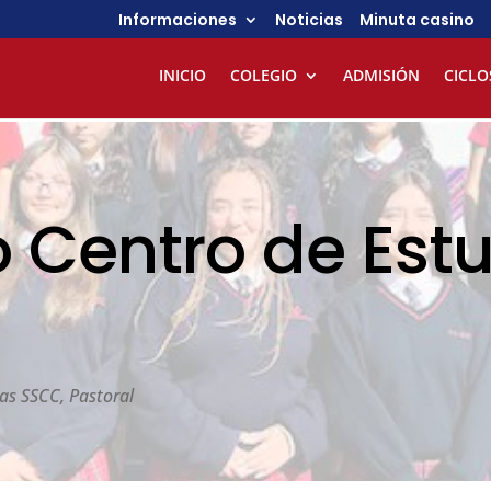
Informaciones
Noticias
Minuta casino
INICIO
COLEGIO
ADMISIÓN
CICLO
 Centro de Est
ias SSCC
,
Pastoral