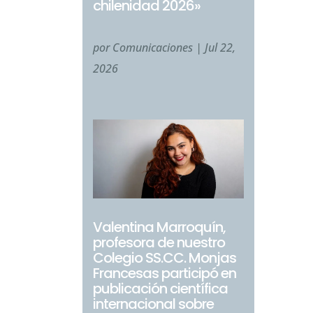
chilenidad 2026»
por
Comunicaciones
|
Jul 22,
2026
Valentina Marroquín,
profesora de nuestro
Colegio SS.CC. Monjas
Francesas participó en
publicación científica
internacional sobre