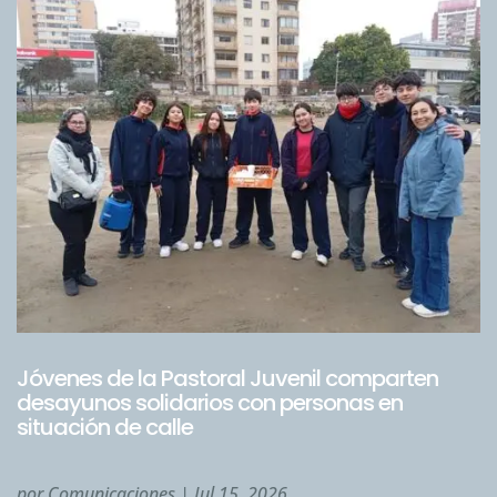
Jóvenes de la Pastoral Juvenil comparten
desayunos solidarios con personas en
situación de calle
por
Comunicaciones
|
Jul 15, 2026