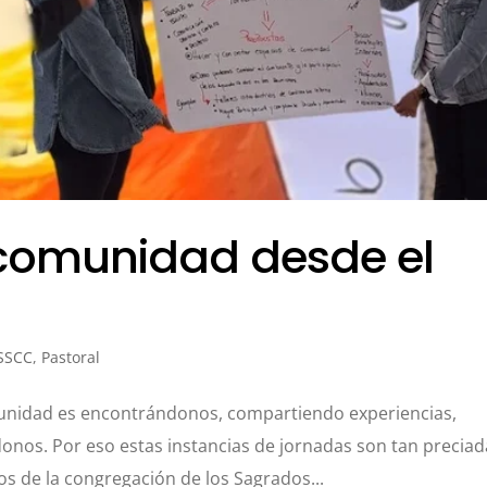
comunidad desde el
 SSCC
,
Pastoral
unidad es encontrándonos, compartiendo experiencias,
os. Por eso estas instancias de jornadas son tan preciad
os de la congregación de los Sagrados...