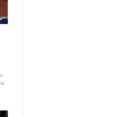
en
 la