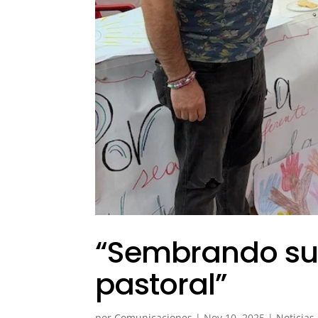
“Sembrando sue
pastoral”
por
Comunicaciones
|
Nov 10, 2025
|
Noticias