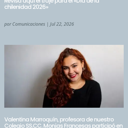
Revisa aquí el traje para el «Día de la
chilenidad 2026»
por
Comunicaciones
|
Jul 22, 2026
Valentina Marroquín, profesora de nuestro
Colegio SS.CC. Monjas Francesas participó en