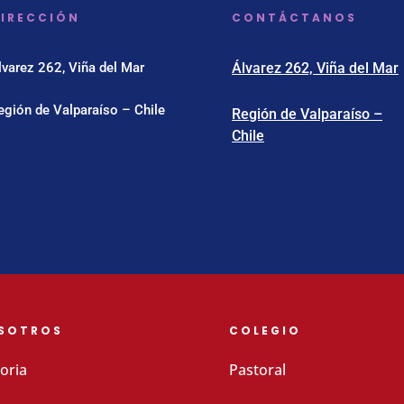
IRECCIÓN
CONTÁCTANOS
lvarez 262, Viña del Mar
Álvarez 262, Viña del Mar
egión de Valparaíso – Chile
Región de Valparaíso –
Chile
SOTROS
COLEGIO
oria
Pastoral