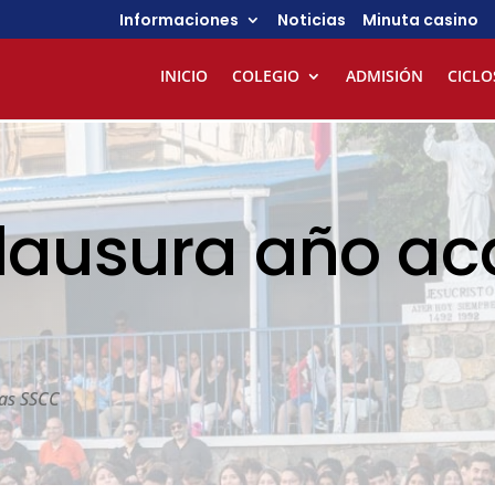
Informaciones
Noticias
Minuta casino
INICIO
COLEGIO
ADMISIÓN
CICLO
clausura año a
ias SSCC