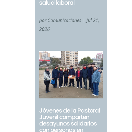
salud laboral
por
Comunicaciones
|
Jul 21,
2026
Jóvenes de la Pastoral
Juvenil comparten
desayunos solidarios
con personas en