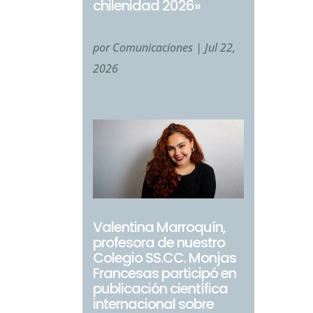
chilenidad 2026»
por
Comunicaciones
|
Jul 22,
2026
Valentina Marroquín,
profesora de nuestro
Colegio SS.CC. Monjas
Francesas participó en
publicación científica
internacional sobre