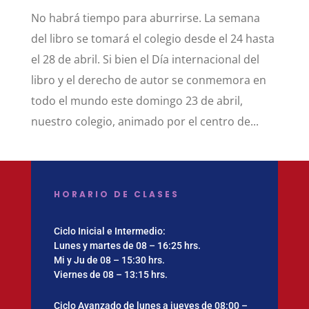
No habrá tiempo para aburrirse. La semana
del libro se tomará el colegio desde el 24 hasta
el 28 de abril. Si bien el Día internacional del
libro y el derecho de autor se conmemora en
todo el mundo este domingo 23 de abril,
nuestro colegio, animado por el centro de...
HORARIO DE CLASES
Ciclo Inicial e Intermedio:
Lunes y martes de 08 – 16:25 hrs.
Mi y Ju de 08 – 15:30 hrs.
Viernes de 08 – 13:15 hrs.
Ciclo Avanzado de lunes a jueves de 08:00 –